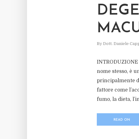
DEGE
MACU
By
Dott. Daniele Capp
INTRODUZIONE La 
nome stesso, è un
principalmente do
fattore come l’ac
fumo, la dieta, l’i
READ ON