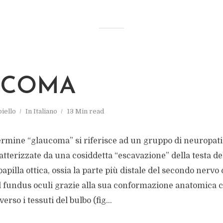
UCOMA
iello
In
Italiano
13 Min read
ermine “glaucoma” si riferisce ad un gruppo di neuropati
tterizzate da una cosiddetta “escavazione” della testa del
pilla ottica, ossia la parte più distale del secondo nervo c
 fundus oculi grazie alla sua conformazione anatomica c
erso i tessuti del bulbo (fig...