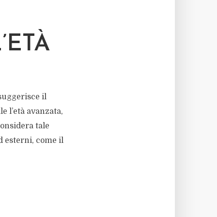
’ETÀ
uggerisce il
e l’età avanzata,
onsidera tale
d esterni, come il