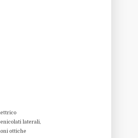
lettrico
nicolati laterali,
ioni ottiche