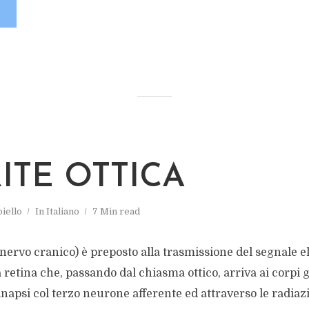
ITE OTTICA
iello
In
Italiano
7 Min read
I nervo cranico) è preposto alla trasmissione del segnale e
retina che, passando dal chiasma ottico, arriva ai corpi ge
inapsi col terzo neurone afferente ed attraverso le radiaz