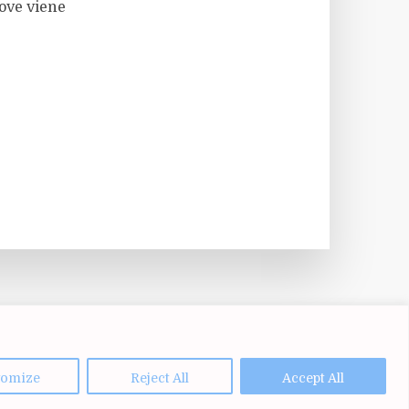
dove viene
tomize
Reject All
Accept All