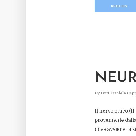
READ ON
NEUR
By
Dott. Daniele Capp
Il nervo ottico (I
proveniente dalla 
dove avviene la s