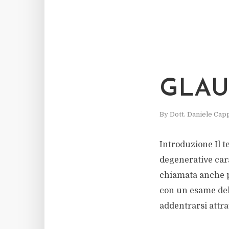
GLA
By
Dott. Daniele Capp
Introduzione Il t
degenerative cara
chiamata anche pa
con un esame del
addentrarsi attrav