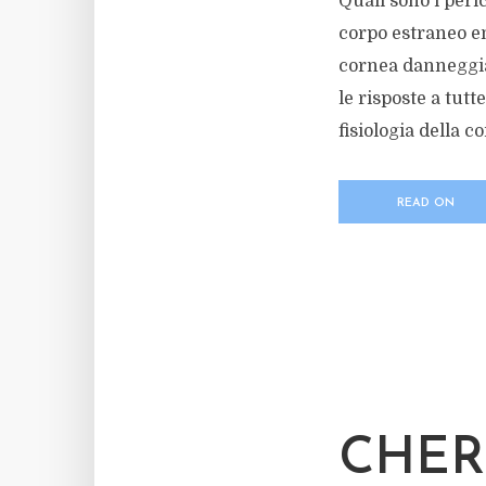
Quali sono i peri
corpo estraneo e
cornea danneggiat
le risposte a tut
fisiologia della co
READ ON
CHE