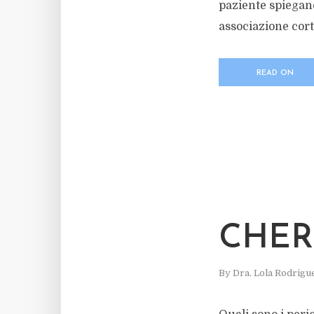
paziente spiegand
associazione corti
READ ON
CHER
By
Dra. Lola Rodrigu