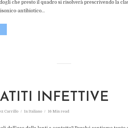
ogli che presto il quadro si risolverà prescrivendo la cla
sonico-antibiotico...
ATITI INFETTIVE
ez Carrillo
In
Italiano
16 Min read