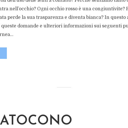
coli dell’uso delle lenti a contatto? Perché sentiamo tant
ntra nell’occhio? Ogni occhio rosso è una congiuntivite?
a perde la sua trasparenza e diventa bianca? In questo a
te queste domande e ulteriori informazioni sui seguenti p
rnea...
RATOCONO