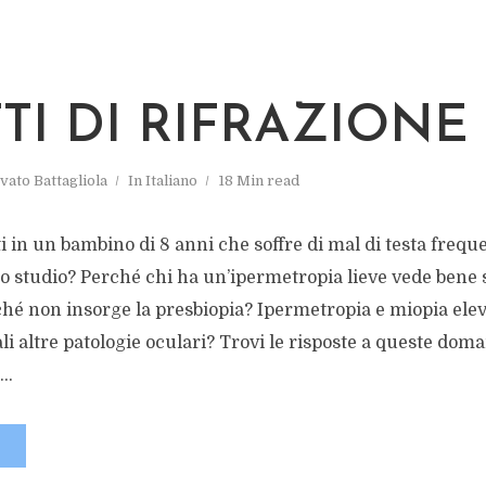
TI DI RIFRAZIONE
vato Battagliola
In
Italiano
18 Min read
 in un bambino di 8 anni che soffre di mal di testa frequen
o studio? Perché chi ha un’ipermetropia lieve vede bene 
ché non insorge la presbiopia? Ipermetropia e miopia elev
ali altre patologie oculari? Trovi le risposte a queste dom
..