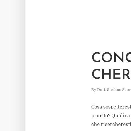
CONG
CHER
By
Dott. Stefano Sco
Cosa sospetterest
prurito? Quali so
che ricercheresti