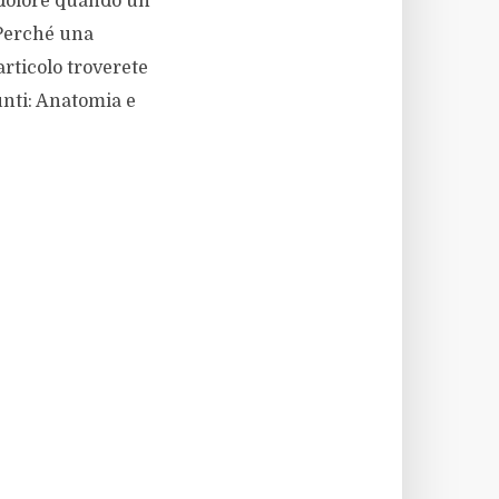
o dolore quando un
 Perché una
rticolo troverete
unti: Anatomia e