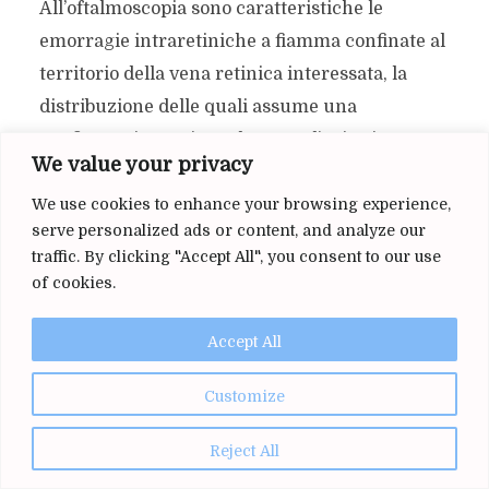
All’oftalmoscopia sono caratteristiche le
emorragie intraretiniche a fiamma confinate al
territorio della vena retinica interessata, la
distribuzione delle quali assume una
configurazione triangolare con l’apice in
We value your privacy
corrispondenza del sito dell’occlusione.
We use cookies to enhance your browsing experience,
La diagnosi di BRVO in acuto si basa
serve personalized ads or content, and analyze our
traffic. By clicking "Accept All", you consent to our use
sull’osservazione clinica di emorragie retiniche
of cookies.
nel territorio di distribuzione della vena
retinica ostruita, sull’immagine ottenuto
Accept All
tramite l’esecuzione della FAG e dell’OCT.
Customize
Gestione e terapia
Reject All
Di fronte alla diagnosi di RVO dobbiamo